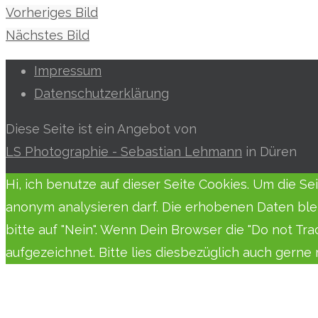
Vorheriges Bild
Nächstes Bild
Impressum
Datenschutzerklärung
Diese Seite ist ein Angebot von
LS Photographie - Sebastian Lehmann
in Düren
Hi, ich benutze auf dieser Seite Cookies. Um die S
anonym analysieren darf. Die erhobenen Daten ble
bitte auf "Nein". Wenn Dein Browser die "Do not Tr
aufgezeichnet. Bitte lies diesbezüglich auch gern