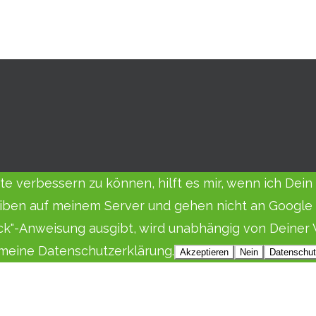
eite verbessern zu können, hilft es mir, wenn ich De
iben auf meinem Server und gehen nicht an Google o
ack"-Anweisung ausgibt, wird unabhängig von Deiner 
e meine Datenschutzerklärung.
Akzeptieren
Nein
Datenschut