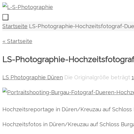
Zum
Inhalt
springen
Zum
Start
Startseite
LS-Photographie-Hochzeitsfotograf-Du
Inhalt
« Startseite
springen
LS-Photographie-Hochzeitsfotogr
LS Photographie Düren
Die Originalgröße beträgt
Hochzeitsreportage in Düren/Kreuzau auf Schloss
Hochzeitsfotos in Düren/Kreuzau auf Schloss Burg