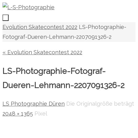
Zum
Inhalt
springen
Zum
Start
Evolution Skatecontest 2022
LS-Photographie-
Inhalt
Fotograf-Dueren-Lehmann-2207091326-2
springen
« Evolution Skatecontest 2022
LS-Photographie-Fotograf-
Dueren-Lehmann-2207091326-2
LS Photographie Düren
Die Originalgröße beträgt
2048 × 1365
Pixel