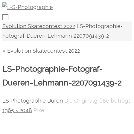
Zum
Inhalt
springen
Zum
Start
Evolution Skatecontest 2022
LS-Photographie-
Inhalt
Fotograf-Dueren-Lehmann-2207091439-2
springen
« Evolution Skatecontest 2022
LS-Photographie-Fotograf-
Dueren-Lehmann-2207091439-2
LS Photographie Düren
Die Originalgröße beträgt
1365 × 2048
Pixel