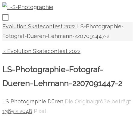
Zum
Inhalt
springen
Zum
Start
Evolution Skatecontest 2022
LS-Photographie-
Inhalt
Fotograf-Dueren-Lehmann-2207091447-2
springen
« Evolution Skatecontest 2022
LS-Photographie-Fotograf-
Dueren-Lehmann-2207091447-2
LS Photographie Düren
Die Originalgröße beträgt
1365 × 2048
Pixel