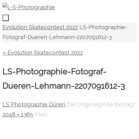
Zum
Inhalt
springen
Zum
Start
Evolution Skatecontest 2022
LS-Photographie-
Inhalt
Fotograf-Dueren-Lehmann-2207091612-3
springen
« Evolution Skatecontest 2022
LS-Photographie-Fotograf-
Dueren-Lehmann-2207091612-3
LS Photographie Düren
Die Originalgröße beträgt
2048 × 1365
Pixel