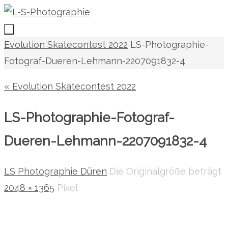
Zum
Inhalt
springen
Zum
Start
Evolution Skatecontest 2022
LS-Photographie-
Inhalt
Fotograf-Dueren-Lehmann-2207091832-4
springen
« Evolution Skatecontest 2022
LS-Photographie-Fotograf-
Dueren-Lehmann-2207091832-4
LS Photographie Düren
Die Originalgröße beträgt
2048 × 1365
Pixel