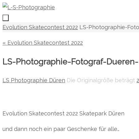
Zum
Inhalt
springen
Zum
Start
Evolution Skatecontest 2022
LS-Photographie-Fot
Inhalt
« Evolution Skatecontest 2022
springen
LS-Photographie-Fotograf-Dueren
LS Photographie Düren
Die Originalgröße beträgt
Evolution Skatecontest 2022 Skatepark Düren
und dann noch ein paar Geschenke für alle…