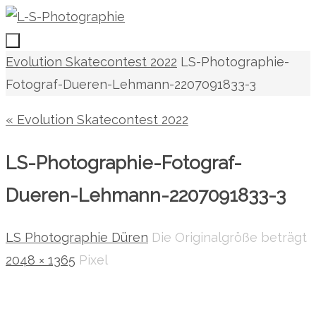
Zum
Inhalt
springen
Zum
Start
Evolution Skatecontest 2022
LS-Photographie-
Inhalt
Fotograf-Dueren-Lehmann-2207091833-3
springen
« Evolution Skatecontest 2022
LS-Photographie-Fotograf-
Dueren-Lehmann-2207091833-3
LS Photographie Düren
Die Originalgröße beträgt
2048 × 1365
Pixel