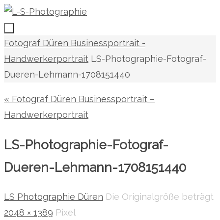
Zum
Inhalt
springen
Zum
Start
Fotograf Düren Businessportrait -
Inhalt
Handwerkerportrait
LS-Photographie-Fotograf-
springen
Dueren-Lehmann-1708151440
« Fotograf Düren Businessportrait –
Handwerkerportrait
LS-Photographie-Fotograf-
Dueren-Lehmann-1708151440
LS Photographie Düren
Die Originalgröße beträgt
2048 × 1389
Pixel