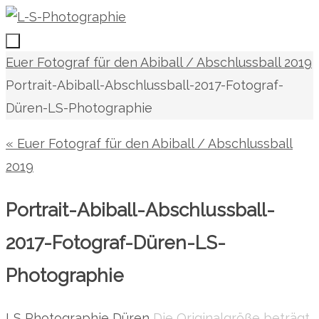
Zum
Inhalt
springen
Zum
Start
Euer Fotograf für den Abiball / Abschlussball 2019
Inhalt
Portrait-Abiball-Abschlussball-2017-Fotograf-
springen
Düren-LS-Photographie
« Euer Fotograf für den Abiball / Abschlussball
2019
Portrait-Abiball-Abschlussball-
2017-Fotograf-Düren-LS-
Photographie
LS Photographie Düren
Die Originalgröße beträgt