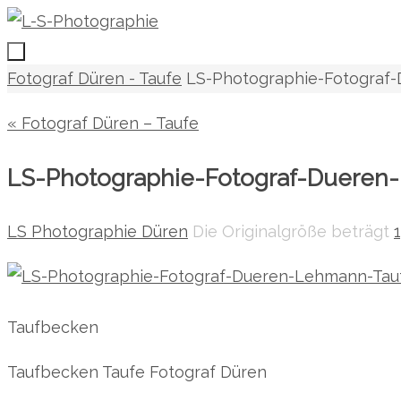
Zum
Inhalt
springen
Zum
Start
Fotograf Düren - Taufe
LS-Photographie-Fotograf
Inhalt
« Fotograf Düren – Taufe
springen
LS-Photographie-Fotograf-Dueren
LS Photographie Düren
Die Originalgröße beträgt
Taufbecken
Taufbecken Taufe Fotograf Düren