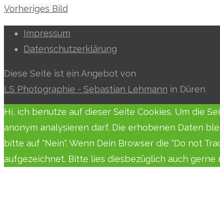
Vorheriges Bild
Impressum
Datenschutzerklärung
Diese Seite ist ein Angebot von
LS Photographie - Sebastian Lehmann
in Düren
Hi, ich benutze auf dieser Seite Cookies. Um die S
anonym analysieren darf. Die erhobenen Daten ble
bitte auf "Nein". Wenn Dein Browser die "Do not Tr
aufgezeichnet. Bitte lies diesbezüglich auch gern