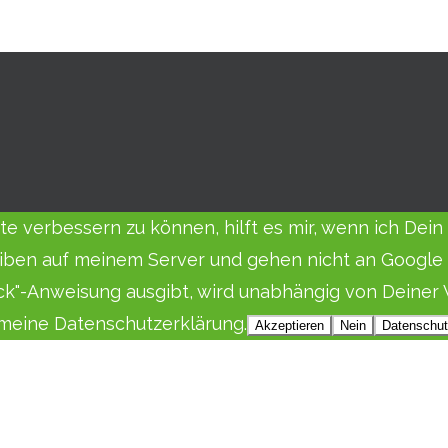
eite verbessern zu können, hilft es mir, wenn ich De
iben auf meinem Server und gehen nicht an Google o
ack"-Anweisung ausgibt, wird unabhängig von Deiner 
e meine Datenschutzerklärung.
Akzeptieren
Nein
Datenschut