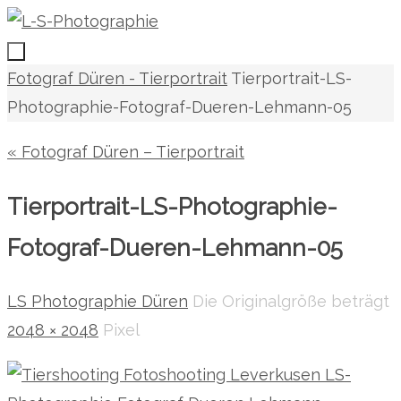
Zum
Inhalt
springen
Zum
Start
Fotograf Düren - Tierportrait
Tierportrait-LS-
Inhalt
Photographie-Fotograf-Dueren-Lehmann-05
springen
« Fotograf Düren – Tierportrait
Tierportrait-LS-Photographie-
Fotograf-Dueren-Lehmann-05
LS Photographie Düren
Die Originalgröße beträgt
2048 × 2048
Pixel