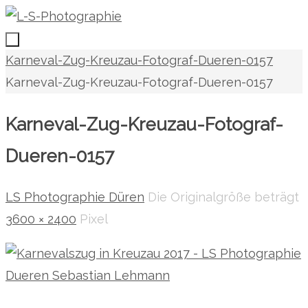
Zum
Inhalt
springen
Zum
Start
Karneval-Zug-Kreuzau-Fotograf-Dueren-0157
Inhalt
Karneval-Zug-Kreuzau-Fotograf-Dueren-0157
springen
Karneval-Zug-Kreuzau-Fotograf-
Dueren-0157
LS Photographie Düren
Die Originalgröße beträgt
3600 × 2400
Pixel