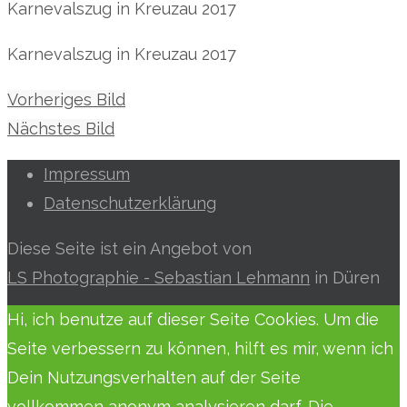
Karnevalszug in Kreuzau 2017
Karnevalszug in Kreuzau 2017
Vorheriges Bild
Nächstes Bild
Impressum
Datenschutzerklärung
Diese Seite ist ein Angebot von
LS Photographie - Sebastian Lehmann
in Düren
Hi, ich benutze auf dieser Seite Cookies. Um die
Seite verbessern zu können, hilft es mir, wenn ich
Dein Nutzungsverhalten auf der Seite
vollkommen anonym analysieren darf. Die