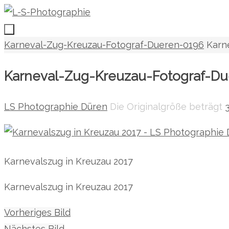
Zum
Inhalt
springen
Zum
Start
Karneval-Zug-Kreuzau-Fotograf-Dueren-0196
Karn
Inhalt
Karneval-Zug-Kreuzau-Fotograf-D
springen
LS Photographie Düren
Die Originalgröße beträgt
Karnevalszug in Kreuzau 2017
Karnevalszug in Kreuzau 2017
Vorheriges Bild
Nächstes Bild