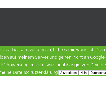
eite verbessern zu können, hilft es mir, wenn ich De
iben auf meinem Server und gehen nicht an Google o
ack"-Anweisung ausgibt, wird unabhängig von Deiner 
e meine Datenschutzerklärung.
Akzeptieren
Nein
Datenschut