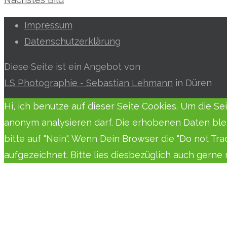
Impressum
Datenschutzerklärung
Diese Seite ist ein Angebot von
LS Photographie - Sebastian Lehmann
in Düren
Hi, ich benutze auf dieser Seite Cookies. Um die S
anonym analysieren darf. Die erhobenen Daten ble
bitte auf "Nein". Wenn Dein Browser die "Do not Tr
aufgezeichnet. Bitte lies diesbezüglich auch gern