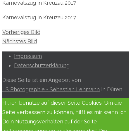
Karnevalszug in Kreuzau 2017
Karnevalszug in Kreuzau 2017
Vorheriges Bild
Nächstes Bild
Impressum
Datenschutzerklärung
Diese Seite ist ein Angebot von
LS Photographie - Sebastian Lehmann
in Düren
Hi, ich benutze auf dieser Seite Cookies. Um die
Seite verbessern zu können, hilft es mir, wenn ich
Dein Nutzungsverhalten auf der Seite
vollkommen anonym analysieren darf. Die