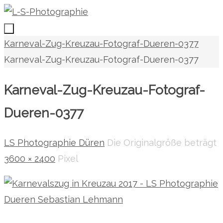
Zum
Inhalt
springen
Zum
Start
Karneval-Zug-Kreuzau-Fotograf-Dueren-0377
Inhalt
Karneval-Zug-Kreuzau-Fotograf-Dueren-0377
springen
Karneval-Zug-Kreuzau-Fotograf-
Dueren-0377
LS Photographie Düren
Die Originalgröße beträgt
3600 × 2400
Pixel